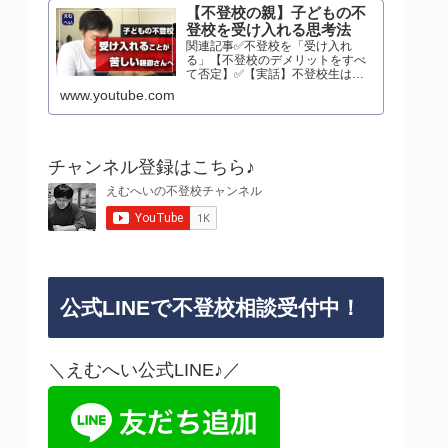
【不登校の親】子どもの不
登校を受け入れる思考法
関連記事✅不登校を「受け入れ
る」【不登校のデメリットをすべ
て否定】✅【実話】不登校生は通
信制高校に行って復活するのがお
www.youtube.com
すすめな理由不登校の親 #不登校
BLOG
チャンネル登録はこちら♪
公式LINEで不登校相談受付中！
＼えむへい公式LINE♪／