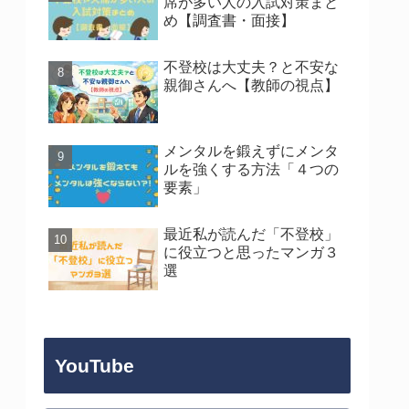
席が多い人の入試対策まと
め【調査書・面接】
不登校は大丈夫？と不安な
親御さんへ【教師の視点】
メンタルを鍛えずにメンタ
ルを強くする方法「４つの
要素」
最近私が読んだ「不登校」
に役立つと思ったマンガ３
選
YouTube