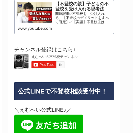
【不登校の親】子どもの不
登校を受け入れる思考法
関連記事✅不登校を「受け入れ
る」【不登校のデメリットをすべ
て否定】✅【実話】不登校生は通
信制高校に行って復活するのがお
www.youtube.com
すすめな理由不登校の親 #不登校
BLOG
チャンネル登録はこちら♪
公式LINEで不登校相談受付中！
＼えむへい公式LINE♪／