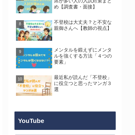
席が多い人の入試対策まと
め【調査書・面接】
不登校は大丈夫？と不安な
親御さんへ【教師の視点】
メンタルを鍛えずにメンタ
ルを強くする方法「４つの
要素」
最近私が読んだ「不登校」
に役立つと思ったマンガ３
選
YouTube