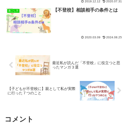
2019.12.12
2020.07.31
【不登校】相談相手の条件とは
過ごし方
2020.03.09
2024.08.25
最近私が読んだ「不登校」に役立つと思
ったマンガ３選
【子どもが不登校に】親として私が実際
に行った７つのこと
コメント