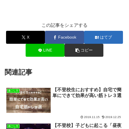
この記事をシェアする
X
Facebook
はてブ
LINE
コピー
関連記事
【不登校生におすすめ】自宅で簡
過ごし方
単にできて効果が高い筋トレ３選
2019.11.15
2019.12.25
【不登校】子どもに起こる「昼夜
過ごし方